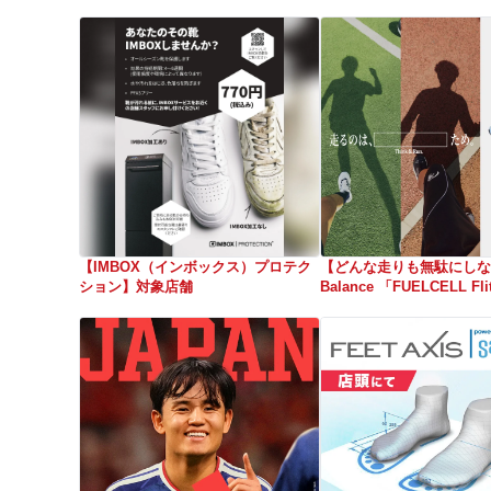
【IMBOX（インボックス）プロテク
【どんな走りも無駄にしな
ション】対象店舗
Balance 「FUELCELL Fli