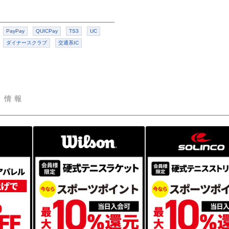
PayPay
QUICPay
TS3
UC
ダイナースクラブ
交通系IC
ト情報