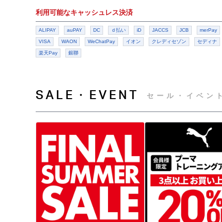
利用可能なキャッシュレス決済
ALIPAY
auPAY
DC
ｄ払い
iD
JACCS
JCB
merPay
VISA
WAON
WeChatPay
イオン
クレディセゾン
セディナ
楽天Pay
銀聯
SALE・EVENT
セール・イベン