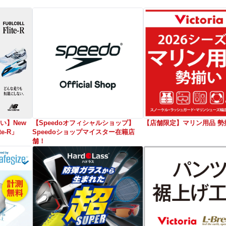
い】New
【Speedoオフィシャルショップ】
【店舗限定】マリン用品 勢
te-R」
Speedoショップマイスター在籍店
舗！